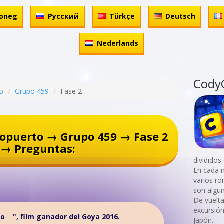
oneg
Русский
Türkçe
Deutsch
Nederlands
Cody
o
Grupo 459
Fase 2
opuerto → Grupo 459 → Fase 2
→ Preguntas:
divididos
En cada 
varios r
son algun
De vuelt
excursión
o __", film ganador del Goya 2016.
Japón.