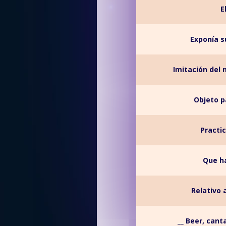
E
Exponía s
Imitación del 
Objeto p
Practic
Que ha
Relativo a
__ Beer, cant