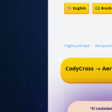
English
Brezh
Página principal
Aeropuert
CodyCross → Aer
"El ciudadan