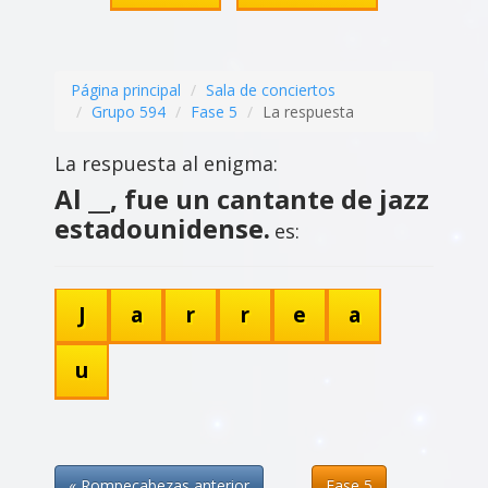
Página principal
Sala de conciertos
Grupo 594
Fase 5
La respuesta
La respuesta al enigma:
Al __, fue un cantante de jazz
estadounidense.
es:
J
a
r
r
e
a
u
« Rompecabezas anterior
Fase 5