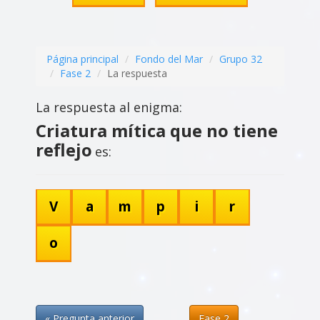
Página principal
Fondo del Mar
Grupo 32
Fase 2
La respuesta
La respuesta al enigma:
Criatura mítica que no tiene
reflejo
es:
V
a
m
p
i
r
o
« Pregunta anterior
Fase 2