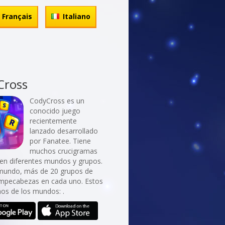
Français
Italiano
Cross
CodyCross es un
conocido juego
recientemente
lanzado desarrollado
por Fanatee. Tiene
muchos crucigramas
 en diferentes mundos y grupos.
mundo, más de 20 grupos de
ompecabezas en cada uno. Estos
nos de los mundos: .