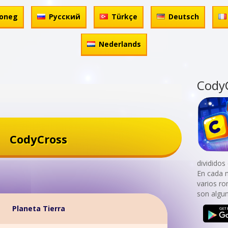
oneg
Русский
Türkçe
Deutsch
Nederlands
Cody
CodyCross
divididos
En cada 
varios r
son algu
Planeta Tierra