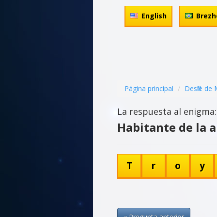
English
Brezh
Página principal
Desfile de
La respuesta al enigma:
Habitante de la 
T
r
o
y
« Pregunta anterior