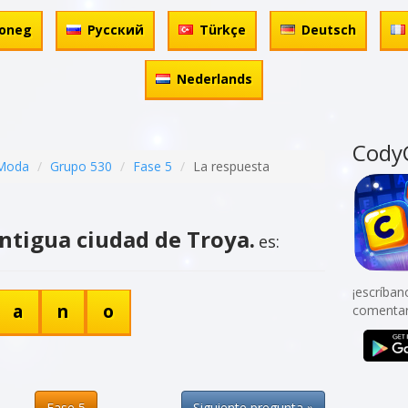
oneg
Русский
Türkçe
Deutsch
Nederlands
Cody
 Moda
Grupo 530
Fase 5
La respuesta
antigua ciudad de Troya.
es:
¡escríban
a
n
o
comentar
Fase 5
Siguiente pregunta »