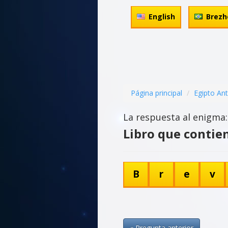
English
Brezh
Página principal
Egipto An
La respuesta al enigma:
Libro que contien
B
r
e
v
« Pregunta anterior