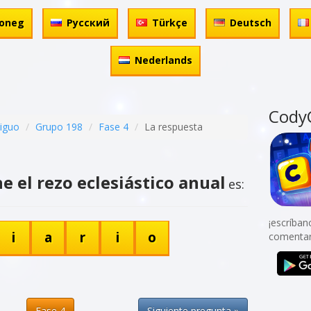
oneg
Русский
Türkçe
Deutsch
Nederlands
Cody
tiguo
Grupo 198
Fase 4
La respuesta
e el rezo eclesiástico anual
es:
¡escríban
i
a
r
i
o
comentar
Fase 4
Siguiente pregunta »