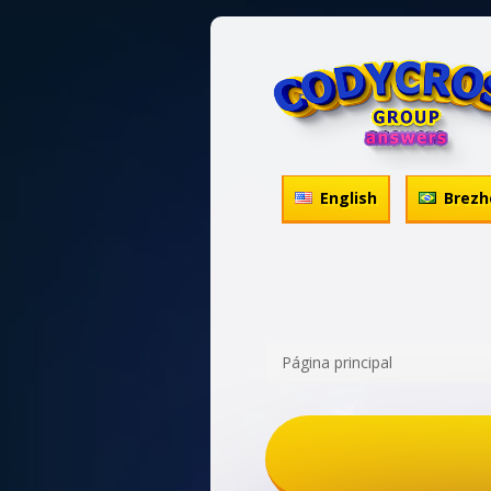
English
Brezh
Página principal