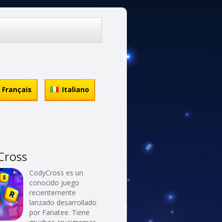
Français
Italiano
Cross
CodyCross es un
conocido juego
recientemente
lanzado desarrollado
por Fanatee. Tiene