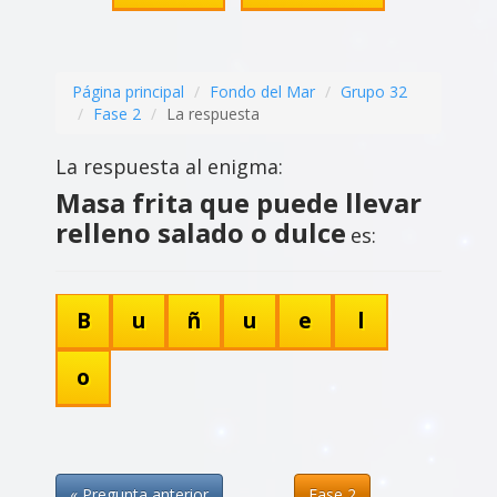
Página principal
Fondo del Mar
Grupo 32
Fase 2
La respuesta
La respuesta al enigma:
Masa frita que puede llevar
relleno salado o dulce
es:
B
u
ñ
u
e
l
o
« Pregunta anterior
Fase 2