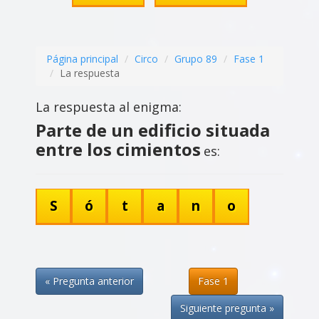
Página principal
Circo
Grupo 89
Fase 1
La respuesta
La respuesta al enigma:
Parte de un edificio situada
entre los cimientos
es:
S
ó
t
a
n
o
« Pregunta anterior
Fase 1
Siguiente pregunta »