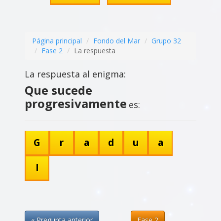
Página principal
Fondo del Mar
Grupo 32
Fase 2
La respuesta
La respuesta al enigma:
Que sucede
progresivamente
es:
G
r
a
d
u
a
l
« Pregunta anterior
Fase 2