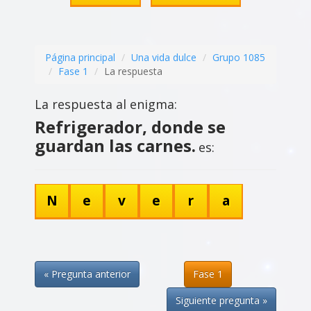
Página principal
Una vida dulce
Grupo 1085
Fase 1
La respuesta
La respuesta al enigma:
Refrigerador, donde se
guardan las carnes.
es:
N
e
v
e
r
a
« Pregunta anterior
Fase 1
Siguiente pregunta »