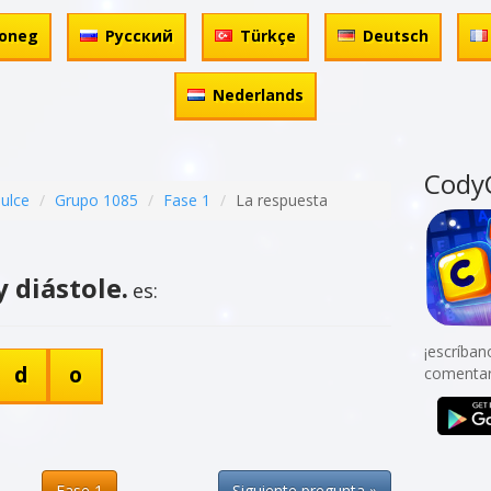
oneg
Русский
Türkçe
Deutsch
Nederlands
Cody
dulce
Grupo 1085
Fase 1
La respuesta
y diástole.
es:
¡escríban
d
o
comentar
Fase 1
Siguiente pregunta »