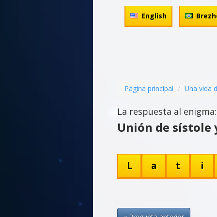
English
Brezh
Página principal
Una vida 
La respuesta al enigma:
Unión de sístole 
L
a
t
i
« Pregunta anterior