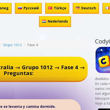
oneg
Русский
Türkçe
Deutsch
Nederlands
Cody
Grupo 1012
Fase 4
ralia → Grupo 1012 → Fase 4 →
Preguntas:
divididos
En cada 
varios r
son algu
Mesopota
Viaje a E
e se levanta y camina dormido.