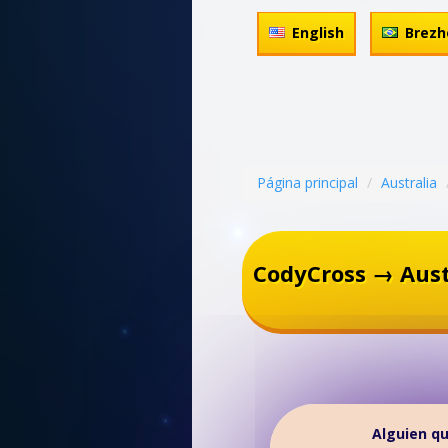
English
Brezh
Página principal
Australia
CodyCross → Aust
Alguien qu