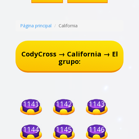
Página principal
California
CodyCross → California → El
grupo:
1141
1142
1143
1144
1145
1146