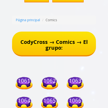
Página principal
Comics
CodyCross → Comics → El
grupo:
1061
1062
1063
1064
1065
1066