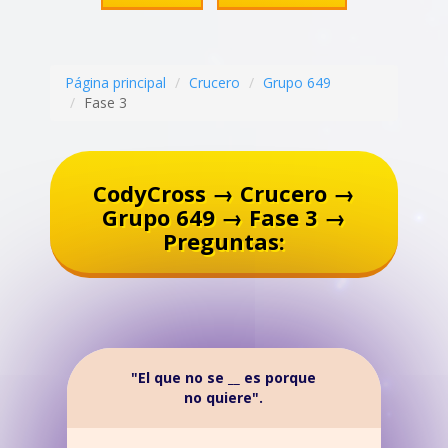
Página principal
Crucero
Grupo 649
Fase 3
CodyCross → Crucero →
Grupo 649 → Fase 3 →
Preguntas:
"El que no se __ es porque
no quiere".