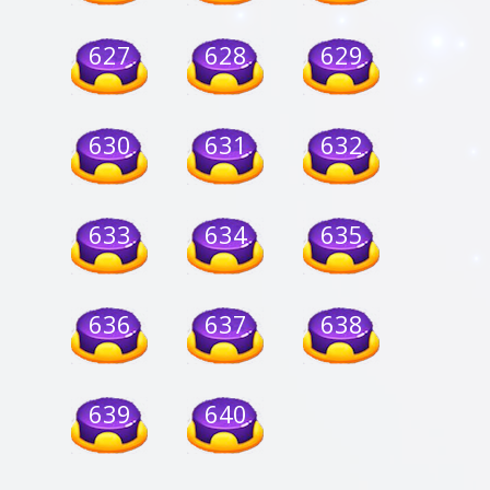
627
628
629
630
631
632
633
634
635
636
637
638
639
640