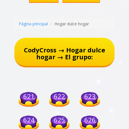
Página principal
Hogar dulce hogar
CodyCross → Hogar dulce
hogar → El grupo:
621
622
623
624
625
626