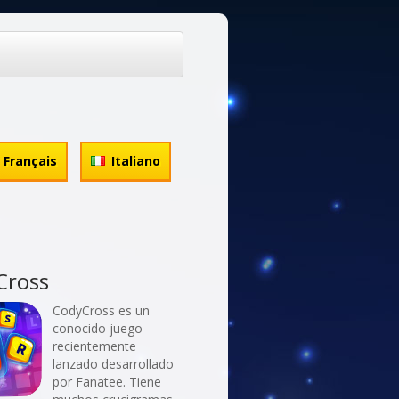
Français
Italiano
Cross
CodyCross es un
conocido juego
recientemente
lanzado desarrollado
por Fanatee. Tiene