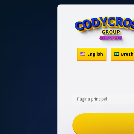
English
Brezh
Página principal