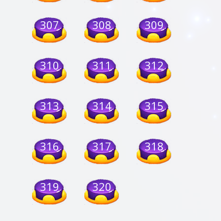
307
308
309
310
311
312
313
314
315
316
317
318
319
320