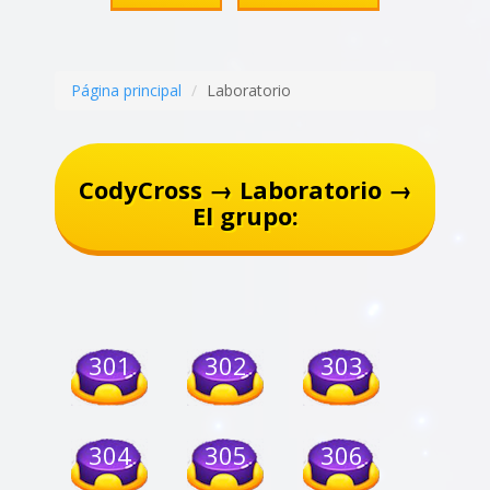
Página principal
Laboratorio
CodyCross → Laboratorio →
El grupo:
301
302
303
304
305
306