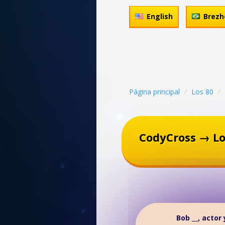
English
Brezh
Página principal
Los 80
CodyCross → Lo
Bob __, actor