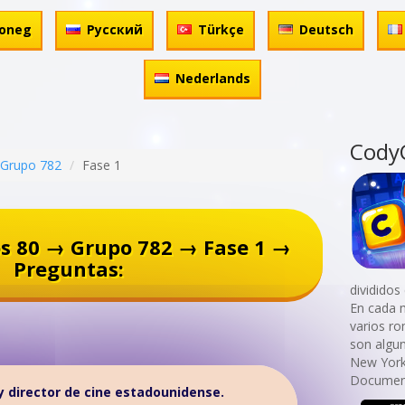
oneg
Русский
Türkçe
Deutsch
Nederlands
Cody
Grupo 782
Fase 1
s 80 → Grupo 782 → Fase 1 →
Preguntas:
divididos
En cada 
varios r
son algu
New York!
Document
 y director de cine estadounidense.