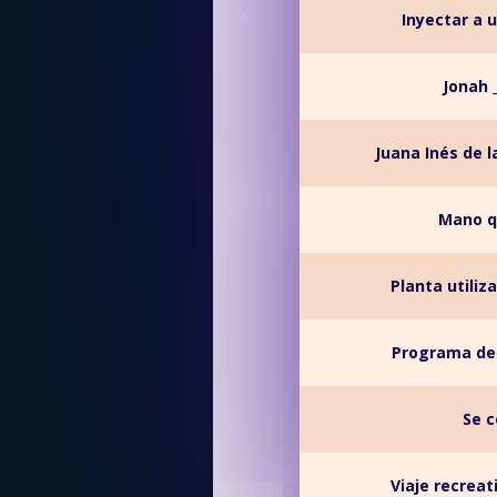
Inyectar a 
Jonah _
Juana Inés de l
Mano qu
Planta utiliz
Programa de 
Se c
Viaje recreat