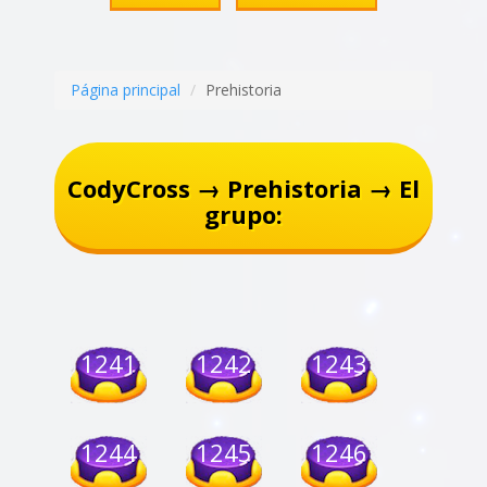
Página principal
Prehistoria
CodyCross → Prehistoria → El
grupo:
1241
1242
1243
1244
1245
1246