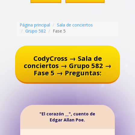
Página principal
Sala de conciertos
Grupo 582
Fase 5
CodyCross → Sala de
conciertos → Grupo 582 →
Fase 5 → Preguntas:
"El corazón __", cuento de
Edgar Allan Poe.