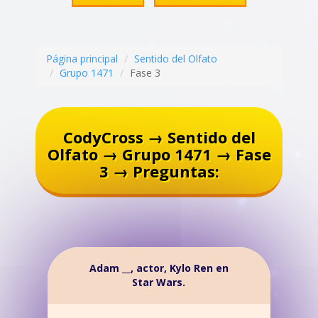
Página principal
Sentido del Olfato
Grupo 1471
Fase 3
CodyCross → Sentido del
Olfato → Grupo 1471 → Fase
3 → Preguntas:
Adam __, actor, Kylo Ren en
Star Wars.