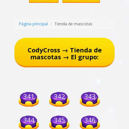
Página principal
Tienda de mascotas
CodyCross → Tienda de
mascotas → El grupo:
341
342
343
344
345
346