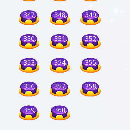
347
348
349
350
351
352
353
354
355
356
357
358
359
360