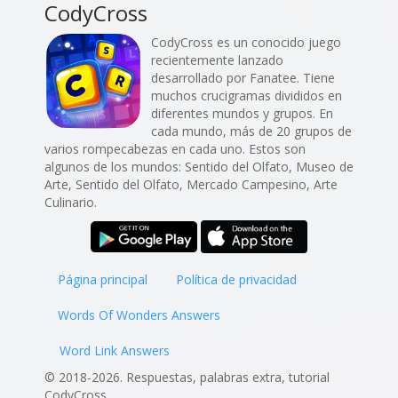
CodyCross
CodyCross es un conocido juego
recientemente lanzado
desarrollado por Fanatee. Tiene
muchos crucigramas divididos en
diferentes mundos y grupos. En
cada mundo, más de 20 grupos de
varios rompecabezas en cada uno. Estos son
algunos de los mundos: Sentido del Olfato, Museo de
Arte, Sentido del Olfato, Mercado Campesino, Arte
Culinario.
Página principal
Política de privacidad
Words Of Wonders Answers
Word Link Answers
© 2018-2026. Respuestas, palabras extra, tutorial
CodyCross.