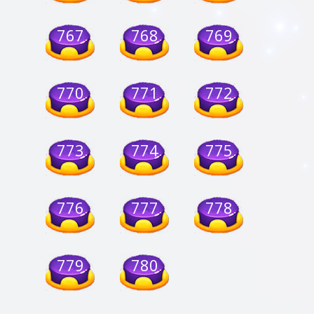
767
768
769
770
771
772
773
774
775
776
777
778
779
780