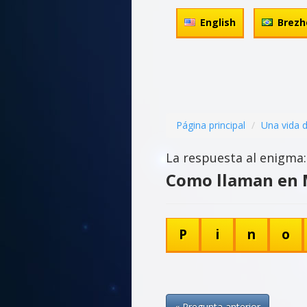
English
Brezh
Página principal
Una vida 
La respuesta al enigma:
Como llaman en M
P
i
n
o
« Pregunta anterior