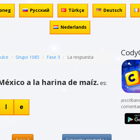
oneg
Русский
Türkçe
Deutsch
Nederlands
Cody
dulce
Grupo 1085
Fase 3
La respuesta
éxico a la harina de maíz.
es:
¡escríban
l
e
comentar
Fase 3
Siguiente pregunta »