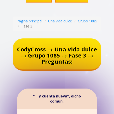
Página principal
Una vida dulce
Grupo 1085
Fase 3
CodyCross → Una vida dulce
→ Grupo 1085 → Fase 3 →
Preguntas:
"__ y cuenta nueva", dicho
común.