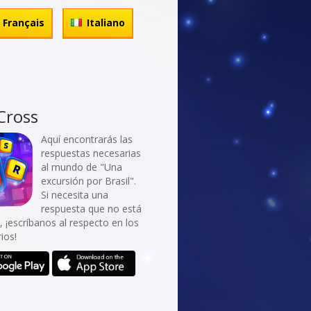
Français
Italiano
Cross
Aquí encontrarás las
respuestas necesarias
al mundo de "Una
excursión por Brasil".
Si necesita una
respuesta que no está
ta, ¡escríbanos al respecto en los
ios!