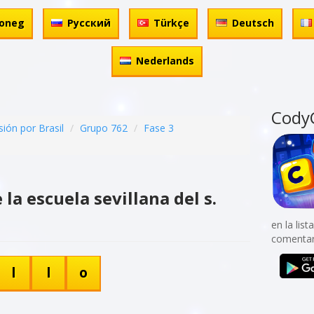
oneg
Русский
Türkçe
Deutsch
Nederlands
Cody
ión por Brasil
Grupo 762
Fase 3
la escuela sevillana del s.
en la lis
comentar
l
l
o