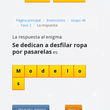
Página principal
Invenciones
Grupo 46
Fase 2
La respuesta
La respuesta al enigma:
Se dedican a desfilar ropa
por pasarelas
es:
M
o
d
e
l
o
s
« Pregunta anterior
Fase 2