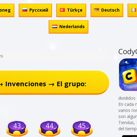
oneg
Русский
Türkçe
Deutsch
Nederlands
Cody
es
 Invenciones → El grupo:
divididos
En cada 
varios r
son algu
Tiendas, 
43
44
45
del tiemp