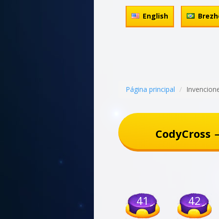
English
Brezh
Página principal
Invencion
CodyCross →
41
42