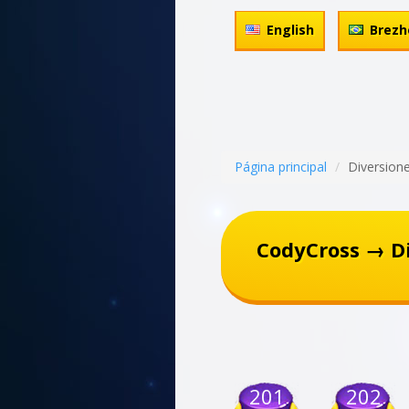
English
Brezh
Página principal
Diversione
CodyCross → Di
201
202