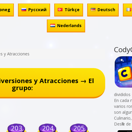
oneg
Русский
Türkçe
Deutsch
Nederlands
Cody
s y Atracciones
versiones y Atracciones → El
grupo:
divididos
En cada 
varios r
son algu
Culinario
Desfile d
203
204
205