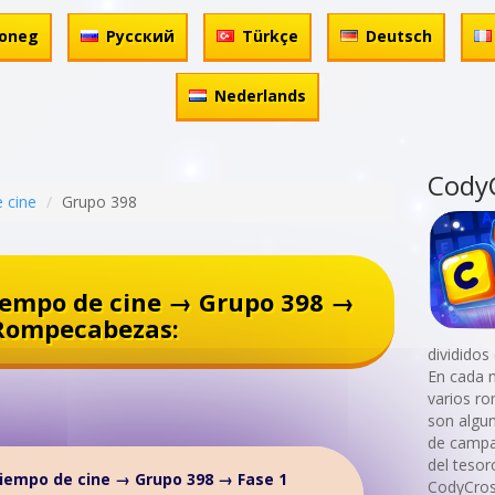
oneg
Русский
Türkçe
Deutsch
Nederlands
Cody
 cine
Grupo 398
iempo de cine → Grupo 398 →
Rompecabezas:
divididos
En cada 
varios r
son algu
de campam
del teso
iempo de cine → Grupo 398 → Fase 1
CodyCros