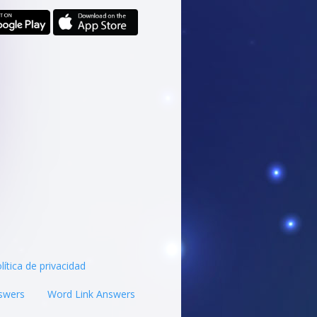
lítica de privacidad
swers
Word Link Answers