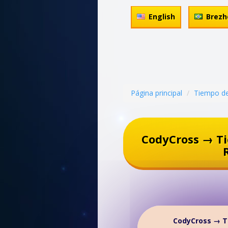
English
Brezh
Página principal
Tiempo de
CodyCross → T
CodyCross → T