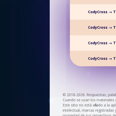
CodyCross → T
CodyCross → T
CodyCross → T
CodyCross → T
© 2018-2026. Respuestas, palabr
Cuando se usan los materiales del
Este sitio no está afiliado a la 
intelectual, marcas registradas
propiedad de sus respectivos de