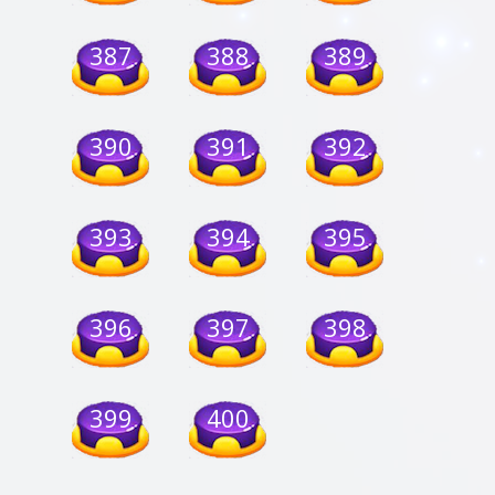
387
388
389
390
391
392
393
394
395
396
397
398
399
400