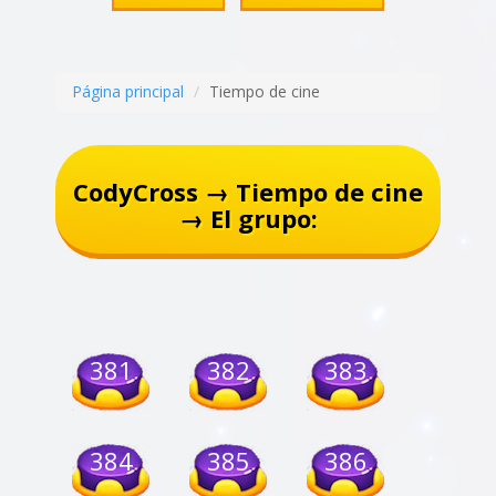
Página principal
Tiempo de cine
CodyCross → Tiempo de cine
→ El grupo:
381
382
383
384
385
386