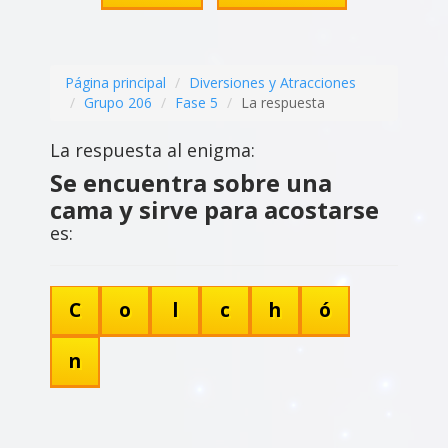
Página principal
Diversiones y Atracciones
Grupo 206
Fase 5
La respuesta
La respuesta al enigma:
Se encuentra sobre una
cama y sirve para acostarse
es:
C
o
l
c
h
ó
n